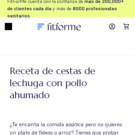
FitForMe cuenta con la confianza de
más de 200,000+
de clientes cada día
y más de
8000 profesionales
sanitarios.
MyFFM ac
Open menu
items
Receta de cestas de
lechuga con pollo
ahumado
¿Te encanta la comida asiática pero no quieres
un plato de fideos o arroz? Tienes que probar