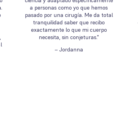
o
ciencia y adaptado específicamente
.
a personas como yo que hemos
e
pasado por una cirugía. Me da total
tranquilidad saber que recibo
exactamente lo que mi cuerpo
,
necesita, sin conjeturas."
l
– Jordanna