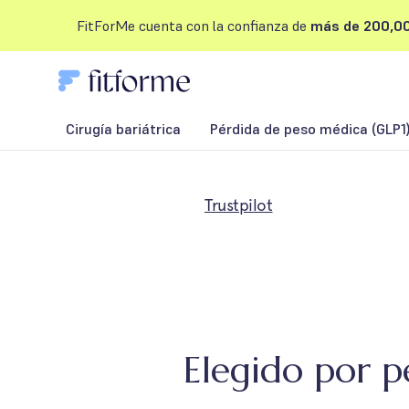
FitForMe cuenta con la confianza de
más de 200,00
Cirugía bariátrica
Pérdida de peso médica (GLP1
Trustpilot
Elegido por p