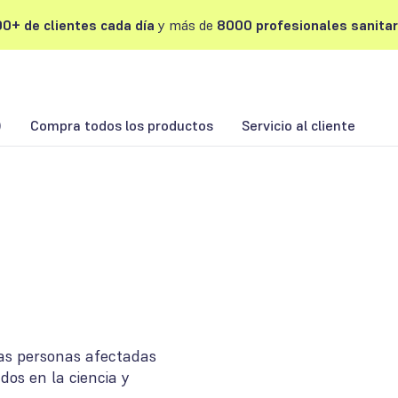
0+ de clientes cada día
y más de
8000 profesionales sanitar
)
Compra todos los productos
Servicio al cliente
las personas afectadas
os en la ciencia y