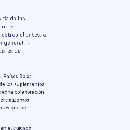
ida de las
entos
estros clientes, a
n general." -
dores de
 Países Bajos,
de los suplementos
trecha colaboración
mercializamos
ntes que se
en el cuidado