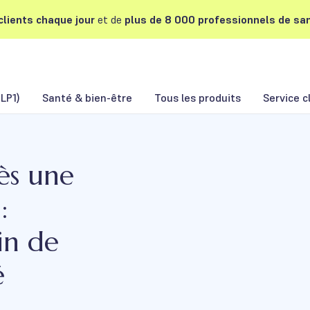
lients chaque jour
et de
plus de 8 000 professionnels de san
LP1)
Santé & bien-être
Tous les produits
Service c
ès une
:
in de
é