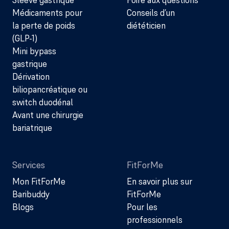
Sleeve gastrique
Foire aux questions
Médicaments pour
Conseils d’un
la perte de poids
diététicien
(GLP-1)
Mini bypass
gastrique
Dérivation
biliopancréatique ou
switch duodénal
Avant une chirurgie
bariatrique
Services
FitForMe
Mon FitForMe
En savoir plus sur
Baribuddy
FitForMe
Blogs
Pour les
professionnels