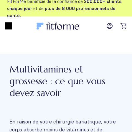
FitForMe bénéficie de la confiance de
200,000+ clients
chaque jour
et de
plus de 8 000 professionnels de
santé.
MyFFM ac
Open menu
items
Multivitamines et
grossesse : ce que vous
devez savoir
En raison de votre chirurgie bariatrique, votre
corps absorbe moins de vitamines et de