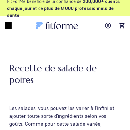
FitForMe bénéficie de la confiance de
200,000+ clients
chaque jour
et de
plus de 8 000 professionnels de
santé.
MyFFM ac
Open menu
items
Recette de salade de
poires
Les salades: vous pouvez les varier à l'infini et
ajouter toute sorte d'ingrédients selon vos
goûts. Comme pour cette salade variée,