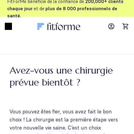
FitForMe bénéficie de la confiance de
200,000+ clients
chaque jour
et de
plus de 8 000 professionnels de
santé.
MyFFM ac
Open menu
items
Avez-vous une chirurgie
prévue bientôt ?
Vous pouvez êtes fier, vous avez fait le bon
choix ! La chirurgie est la première étape vers
votre nouvelle vie saine. C’est un choix