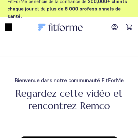
FitForMe bénéficie de la confiance de
200,000+ clients
chaque jour
et de
plus de 8 000 professionnels de
santé.
MyFFM ac
Open menu
items
Bienvenue dans notre communauté FitForMe
Regardez cette vidéo et
rencontrez Remco