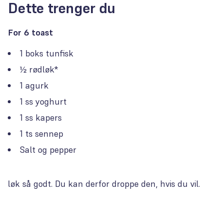
Dette trenger du
For 6 toast
1 boks tunfisk
½ rødløk*
1 agurk
1 ss yoghurt
1 ss kapers
1 ts sennep
Salt og pepper
løk så godt. Du kan derfor droppe den, hvis du vil.