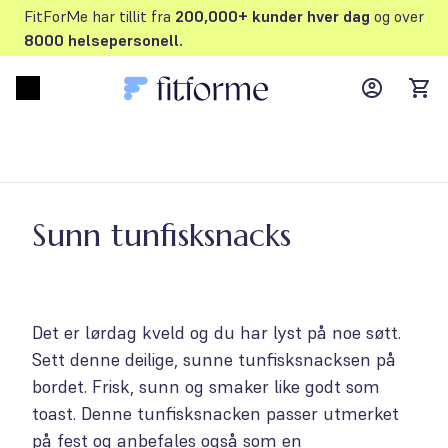
FitForMe har tillit fra
200,000+ kunder hver dag
og over
8000 helsepersonell.
MyFFM ac
Open menu
items
Sunn tunfisksnacks
Det er lørdag kveld og du har lyst på noe søtt.
Sett denne deilige, sunne tunfisksnacksen på
bordet. Frisk, sunn og smaker like godt som
toast. Denne tunfisksnacken passer utmerket
på fest og anbefales også som en