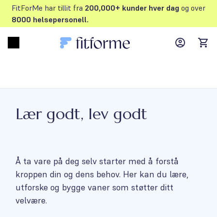
FitForMe har tillit fra
200,000+ kunder hver dag
og over
8000 helsepersonell.
MyFFM ac
Open menu
items
Lær godt, lev godt
Å ta vare på deg selv starter med å forstå
kroppen din og dens behov. Her kan du lære,
utforske og bygge vaner som støtter ditt
velvære.