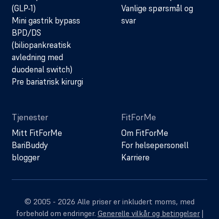
(GLP-1)
Vanlige spørsmål og
Mini gastrik bypass
svar
BPD/DS
(biliopankreatisk
avledning med
duodenal switch)
Pre bariatrisk kirurgi
Tjenester
FitForMe
Mitt FitForMe
Om FitForMe
BariBuddy
For helsepersonell
blogger
Karriere
© 2005 - 2026 Alle priser er inkludert moms, med
forbehold om endringer.
Generelle vilkår og betingelser
|