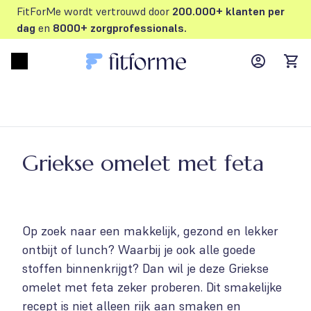
FitForMe wordt vertrouwd door
200.000+ klanten per
dag
en
8000+ zorgprofessionals.
MyFFM ac
Open menu
items
Griekse omelet met feta
Op zoek naar een makkelijk, gezond en lekker
ontbijt of lunch? Waarbij je ook alle goede
stoffen binnenkrijgt? Dan wil je deze Griekse
omelet met feta zeker proberen. Dit smakelijke
recept is niet alleen rijk aan smaken en