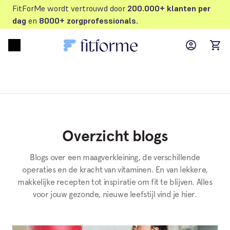
FitForMe wordt vertrouwd door
200.000+ klanten per
dag
en
8000+ zorgprofessionals.
MyFFM ac
Open menu
items
Overzicht blogs
Blogs over een maagverkleining, de verschillende
operaties en de kracht van vitaminen. En van lekkere,
makkelijke recepten tot inspiratie om fit te blijven. Alles
voor jouw gezonde, nieuwe leefstijl vind je hier.