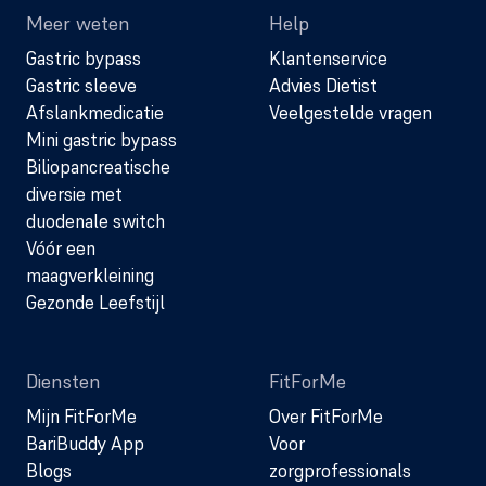
Meer weten
Help
Gastric bypass
Klantenservice
Gastric sleeve
Advies Dietist
Afslankmedicatie
Veelgestelde vragen
Mini gastric bypass
Biliopancreatische
diversie met
duodenale switch
Vóór een
maagverkleining
Gezonde Leefstijl
Diensten
FitForMe
Mijn FitForMe
Over FitForMe
BariBuddy App
Voor
Blogs
zorgprofessionals