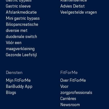
Gastric sleeve
Advies Dietist
Afslankmedicatie
Veelgestelde vragen
Mini gastric bypass
Biliopancreatische
diversie met
duodenale switch
Vóór een
maagverkleining
Gezonde Leefstijl
Diensten
FitForMe
Mijn FitForMe
Over FitForMe
BariBuddy App
Voor
Blogs
zorgprofessionals
Carrières
Newsroom