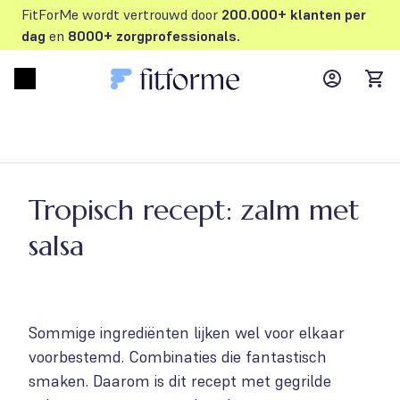
FitForMe wordt vertrouwd door
200.000+ klanten per
dag
en
8000+ zorgprofessionals.
MyFFM ac
Open menu
items
Tropisch recept: zalm met
salsa
Sommige ingrediënten lijken wel voor elkaar
voorbestemd. Combinaties die fantastisch
smaken. Daarom is dit recept met gegrilde