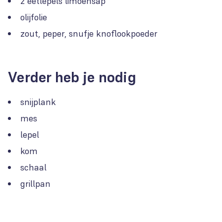
2 eetlepels limoensap
olijfolie
zout, peper, snufje knoflookpoeder
Verder heb je nodig
snijplank
mes
lepel
kom
schaal
grillpan