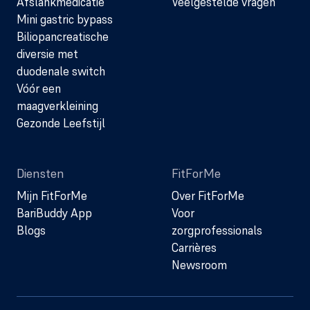
Afslankmedicatie
Veelgestelde vragen
Mini gastric bypass
Biliopancreatische
diversie met
duodenale switch
Vóór een
maagverkleining
Gezonde Leefstijl
Diensten
FitForMe
Mijn FitForMe
Over FitForMe
BariBuddy App
Voor
Blogs
zorgprofessionals
Carrières
Newsroom