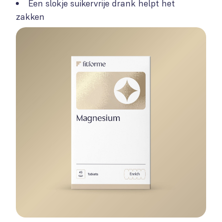
Een slokje suikervrije drank helpt het
zakken