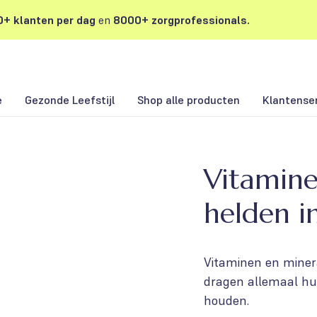
+ klanten per dag
en
8000+ zorgprofessionals.
e
Gezonde Leefstijl
Shop alle producten
Klantense
Vitamine
helden i
Vitaminen en mine
dragen allemaal hun
houden.