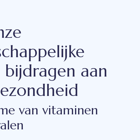
nze
chappelijke
s bijdragen aan
gezondheid
me van vitaminen
alen