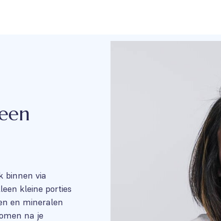
 een
k binnen via
leen kleine porties
en en mineralen
komen na je