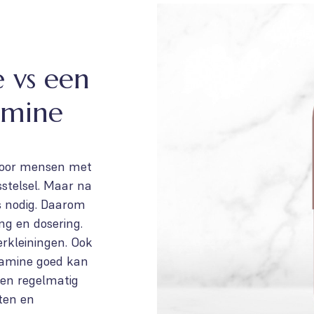
 vs een
amine
 voor mensen met
sstelsel. Maar na
s nodig. Daarom
ng en dosering.
rkleiningen. Ook
itamine goed kan
en regelmatig
ten en