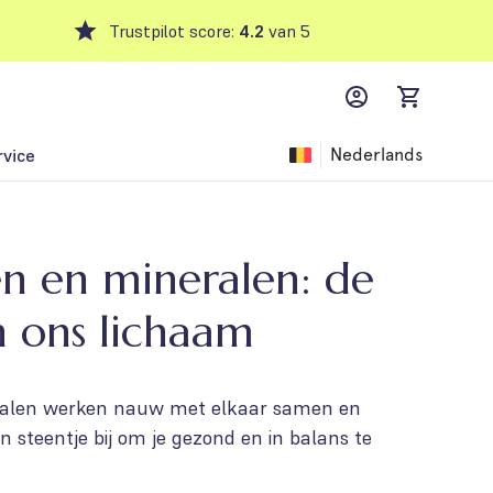
Trustpilot score:
4.2
van 5
MyFFM account,
items in car
rvice
Nederlands
n en mineralen: de
n ons lichaam
ralen werken nauw met elkaar samen en
 steentje bij om je gezond en in balans te