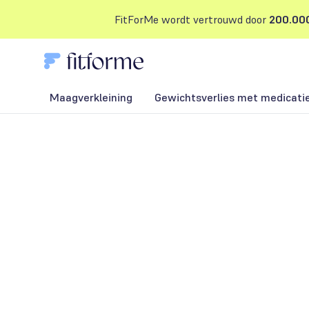
FitForMe wordt vertrouwd door
200.000
Maagverkleining
Gewichtsverlies met medicati