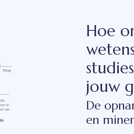
Hoe o
wetens
studie
jouw 
De opna
en miner