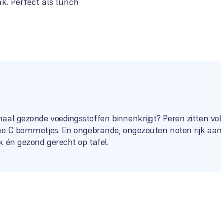
ak. Perfect als lunch
al gezonde voedingsstoffen binnenkrijgt? Peren zitten vol 
ne C bommetjes. En ongebrande, ongezouten noten rijk aan ei
k én gezond gerecht op tafel.