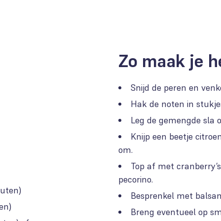
Zo maak je h
Snijd de peren en venke
Hak de noten in stukje
Leg de gemengde sla op
Knijp een beetje citro
om.
Top af met cranberry’
pecorino.
outen)
Besprenkel met balsami
en)
Breng eventueel op sm