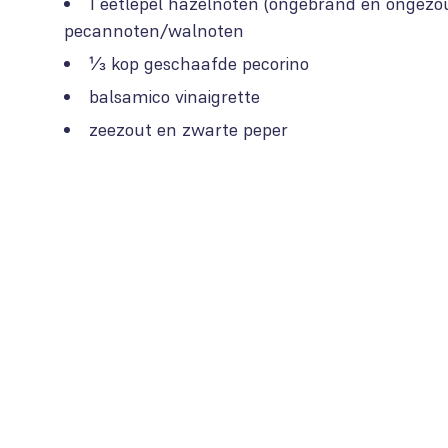
1 eetlepel hazelnoten (ongebrand en ongezo
pecannoten/walnoten
⅓ kop geschaafde pecorino
balsamico vinaigrette
zeezout en zwarte peper