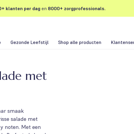
+ klanten per dag
en
8000+ zorgprofessionals.
e
Gezonde Leefstijl
Shop alle producten
Klantense
alade met
naar smaak
frisse salade met
hy noten. Met een