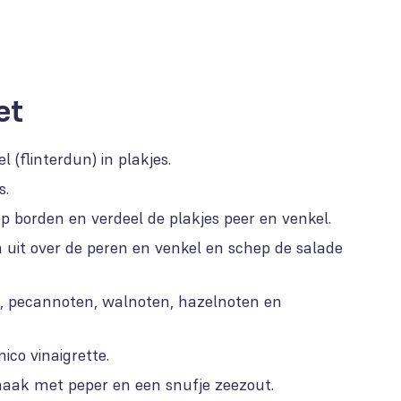
et
l (flinterdun) in plakjes.
s.
 borden en verdeel de plakjes peer en venkel.
en uit over de peren en venkel en schep de salade
s, pecannoten, walnoten, hazelnoten en
co vinaigrette.
aak met peper en een snufje zeezout.