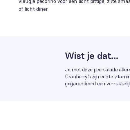
vleugje pecorino voor een licht pittige, zilte sma
of licht diner.
Wist je dat...
Je met deze peersalade allema
Cranberry’s zijn echte vitami
gegarandeerd een verrukkelij