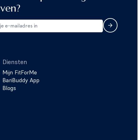
jven?
Diensten
Mijn FitForMe
BariBuddy App
Blogs