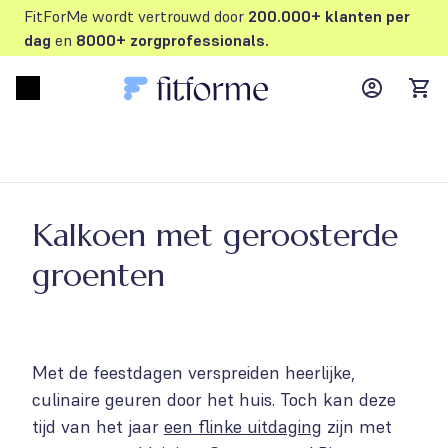
FitForMe wordt vertrouwd door
200.000+ klanten per
dag
en
8000+ zorgprofessionals.
MyFFM ac
Open menu
items
Kalkoen met geroosterde
groenten
Met de feestdagen verspreiden heerlijke,
culinaire geuren door het huis. Toch kan deze
tijd van het jaar
een flinke uitdaging
zijn met