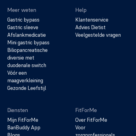
Meer weten
Help
Gastric bypass
Klantenservice
Gastric sleeve
Advies Dietist
Afslankmedicatie
Veelgestelde vragen
Mini gastric bypass
Biliopancreatische
diversie met
duodenale switch
Vóór een
maagverkleining
Gezonde Leefstijl
Diensten
FitForMe
Mijn FitForMe
Over FitForMe
BariBuddy App
Voor
Blogs
zorgprofessionals