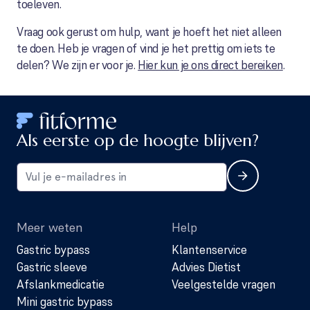
toeleven.
Vraag ook gerust om hulp, want je hoeft het niet alleen
te doen. Heb je vragen of vind je het prettig om iets te
delen? We zijn er voor je.
Hier kun je ons direct bereiken
.
Als eerste op de hoogte blijven?
Meer weten
Help
Gastric bypass
Klantenservice
Gastric sleeve
Advies Dietist
Afslankmedicatie
Veelgestelde vragen
Mini gastric bypass