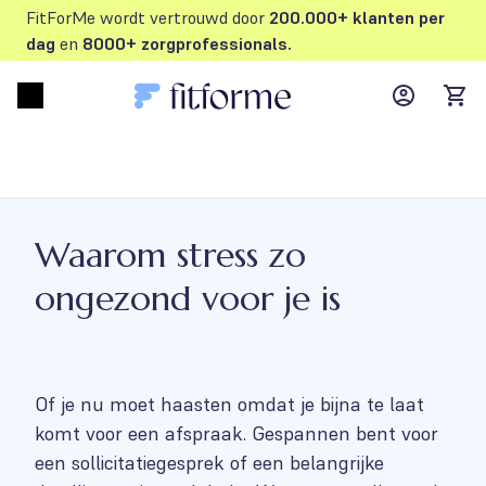
FitForMe wordt vertrouwd door
200.000+ klanten per
dag
en
8000+ zorgprofessionals.
MyFFM ac
Open menu
items
Waarom stress zo
ongezond voor je is
Of je nu moet haasten omdat je bijna te laat
komt voor een afspraak. Gespannen bent voor
een sollicitatiegesprek of een belangrijke