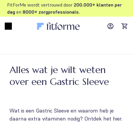
FitForMe wordt vertrouwd door
200.000+ klanten per
dag
en
8000+ zorgprofessionals.
MyFFM ac
Open menu
items
Alles wat je wilt weten
over een Gastric Sleeve
Wat is een Gastric Sleeve en waarom heb je
daarna extra vitaminen nodig? Ontdek het hier.