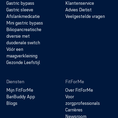
Gastric bypass
Klantenservice
Gastric sleeve
Advies Dietist
Afslankmedicatie
Veelgestelde vragen
Mini gastric bypass
Biliopancreatische
diversie met
duodenale switch
Vóór een
maagverkleining
Gezonde Leefstijl
Diensten
FitForMe
Mijn FitForMe
Over FitForMe
BariBuddy App
Voor
Blogs
zorgprofessionals
Carrières
Newsroom