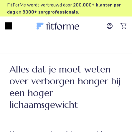
FitForMe wordt vertrouwd door
200.000+ klanten per
dag
en
8000+ zorgprofessionals.
MyFFM ac
Open menu
items
Alles dat je moet weten
over verborgen honger bij
een hoger
lichaamsgewicht