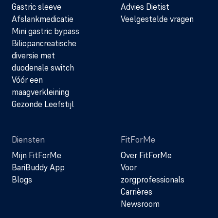
Gastric sleeve
Advies Dietist
Afslankmedicatie
Veelgestelde vragen
Mini gastric bypass
Biliopancreatische
diversie met
duodenale switch
Vóór een
maagverkleining
Gezonde Leefstijl
Diensten
FitForMe
Mijn FitForMe
Over FitForMe
BariBuddy App
Voor
Blogs
zorgprofessionals
Carrières
Newsroom