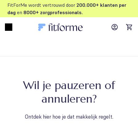
FitForMe wordt vertrouwd door
200.000+ klanten per
dag
en
8000+ zorgprofessionals.
MyFFM ac
Open menu
items
Wil je pauzeren of
annuleren?
Ontdek hier hoe je dat makkelijk regelt.