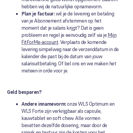
hebben wij de natuurlijke opnamevorm.
Plan je factuur:
w
il je de levering en betaling
van je Abonnement afstemmen op het
moment dat je salaris krijgt? Dat is geen
probleem en regel je eenvoudig zelf via je
Mijn
FitForMe-account
. Verplaats de komende
levering simpelweg naar de verzenddatum in de
kalender die past bij de datum van jouw
salarisuitbetaling. Of bel ons en we maken het
meteen in orde voor je.
Geld besparen?
Andere innamevorm:
onze WLS Optimum en
WLS Forte zijn verkrijgbaar als capsule,
kauwtablet en soft chew. Alle vormen
bevatten dezelfde dosering, maar door de
smaak en textuur zijn de kosten voor het