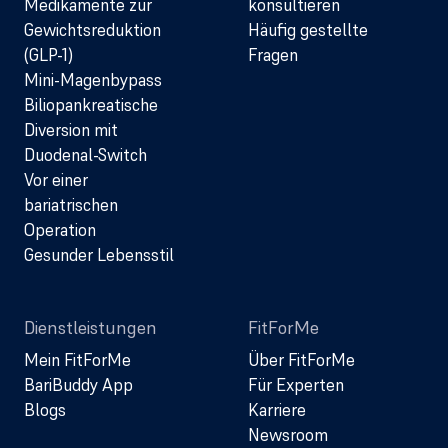
Medikamente zur
konsultieren
Gewichtsreduktion
Häufig gestellte
(GLP-1)
Fragen
Mini-Magenbypass
Biliopankreatische
Diversion mit
Duodenal-Switch
Vor einer
bariatrischen
Operation
Gesunder Lebensstil
Dienstleistungen
FitForMe
Mein FitForMe
Über FitForMe
BariBuddy App
Für Experten
Blogs
Karriere
Newsroom