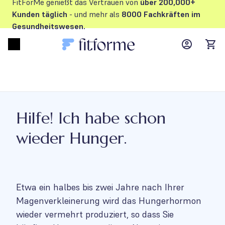
FitForMe genießt das Vertrauen von
über 200,000+
Kunden
täglich
- und mehr als
8000 Fachkräften im
Gesundheitswesen.
MyFFM ac
Open menu
items
Hilfe! Ich habe schon
wieder Hunger.
Etwa ein halbes bis zwei Jahre nach Ihrer
Magenverkleinerung wird das Hungerhormon
wieder vermehrt produziert, so dass Sie