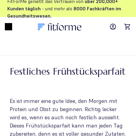
FitForMe genießt das Vertrauen von
über 200,000+
Kunden
täglich
- und mehr als
8000 Fachkräften im
Gesundheitswesen.
MyFFM ac
Open menu
items
Festliches Frühstücksparfait
Es ist immer eine gute Idee, den Morgen mit
Protein und Obst zu beginnen. Richtig lecker
wird es, wenn es auch noch festlich aussieht.
Dieses Frühstücksparfait kann man jeden Tag
zubereiten, denn es ist voller gesunder Zutaten.