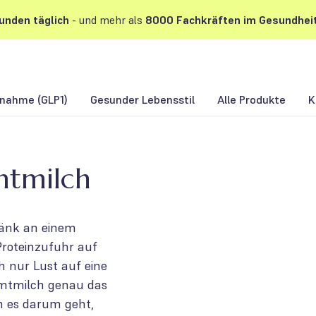
unden
täglich
- und mehr als
8000 Fachkräften im Gesundhei
nahme (GLP1)
Gesunder Lebensstil
Alle Produkte
K
mtmilch
änk an einem
Proteinzufuhr auf
h nur Lust auf eine
Zimtmilch genau das
n es darum geht,