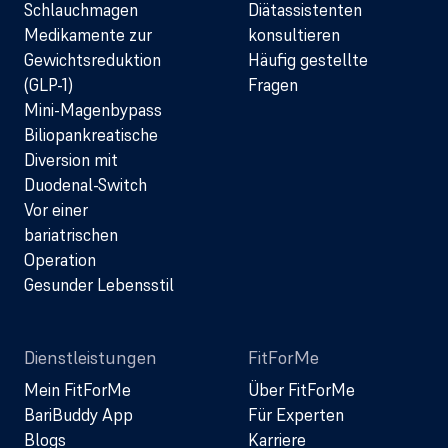
Schlauchmagen
Diätassistenten
Medikamente zur
konsultieren
Gewichtsreduktion
Häufig gestellte
(GLP-1)
Fragen
Mini-Magenbypass
Biliopankreatische
Diversion mit
Duodenal-Switch
Vor einer
bariatrischen
Operation
Gesunder Lebensstil
Dienstleistungen
FitForMe
Mein FitForMe
Über FitForMe
BariBuddy App
Für Experten
Blogs
Karriere