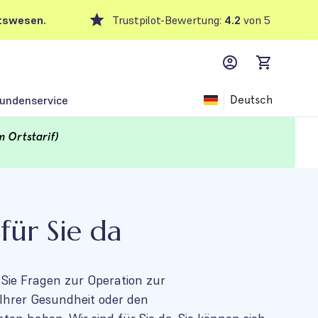
tswesen.
Trustpilot-Bewertung:
4.2
von 5
MyFFM account,
items in car
undenservice
Deutsch
m Ortstarif)
für Sie da
 Sie Fragen zur Operation zur
Ihrer Gesundheit oder den