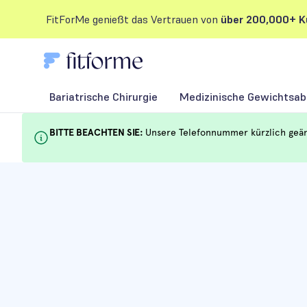
FitForMe genießt das Vertrauen von
über 200,000+ K
Bariatrische Chirurgie
Medizinische Gewichtsab
BITTE BEACHTEN SIE:
Unsere Telefonnummer kürzlich geänd