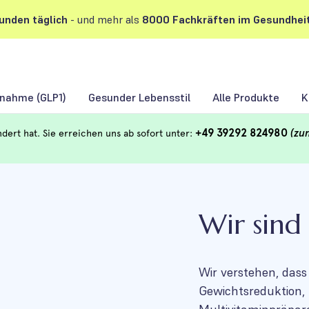
unden
täglich
- und mehr als
8000 Fachkräften im Gesundhei
nahme (GLP1)
Gesunder Lebensstil
Alle Produkte
K
+49 39292 824980
(zu
ert hat. Sie erreichen uns ab sofort unter:
Wir sind 
Wir verstehen, dass
Gewichtsreduktion, 