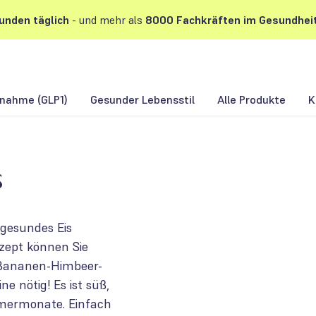
unden
täglich
- und mehr als
8000 Fachkräften im Gesundhei
nahme (GLP1)
Gesunder Lebensstil
Alle Produkte
K
s
 gesundes Eis
zept können Sie
 Bananen-Himbeer-
 nötig! Es ist süß,
mmermonate. Einfach