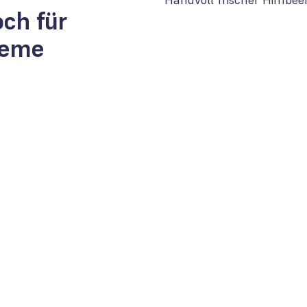
ch für
reme