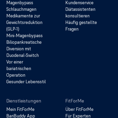
Magenbypass
Kundenservice
Schlauchmagen
Diätassistenten
Medikamente zur
konsultieren
Gewichtsreduktion
Häufig gestellte
(GLP-1)
Fragen
Mini-Magenbypass
Biliopankreatische
Diversion mit
Duodenal-Switch
Vor einer
bariatrischen
Operation
Gesunder Lebensstil
Dienstleistungen
FitForMe
Mein FitForMe
Über FitForMe
BariBuddy App
Für Experten