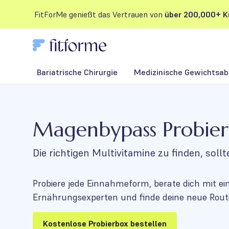
FitForMe genießt das Vertrauen von
über 200,000+ K
Bariatrische Chirurgie
Medizinische Gewichtsab
Magenbypass Probie
Die richtigen Multivitamine zu finden, sollt
Probiere jede Einnahmeform, berate dich mit e
Ernährungsexperten und finde deine neue Routi
Kostenlose Probierbox bestellen