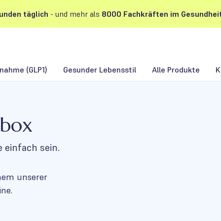
unden
täglich
- und mehr als
8000 Fachkräften im Gesundhei
nahme (GLP1)
Gesunder Lebensstil
Alle Produkte
K
rbox
e einfach sein.
inem unserer
ne.