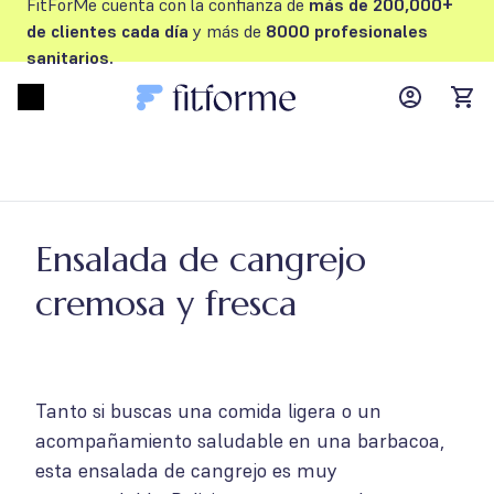
FitForMe cuenta con la confianza de
más de 200,000+
de clientes cada día
y más de
8000 profesionales
sanitarios.
MyFFM ac
Open menu
items
Ensalada de cangrejo
cremosa y fresca
Tanto si buscas una comida ligera o un
acompañamiento saludable en una barbacoa,
esta ensalada de cangrejo es muy