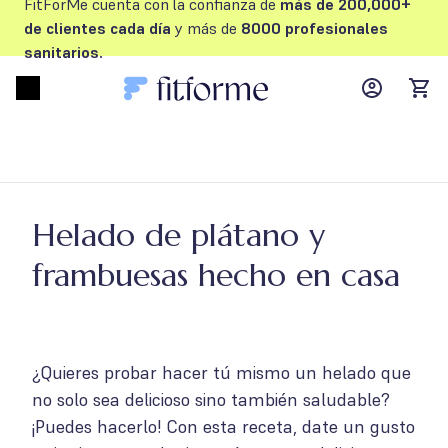
FitForMe cuenta con la confianza de
más de 200,000+
de clientes cada día
y más de
8000 profesionales
sanitarios.
MyFFM ac
Open menu
items
Helado de plátano y
frambuesas hecho en casa
¿Quieres probar hacer tú mismo un helado que
no solo sea delicioso sino también saludable?
¡Puedes hacerlo! Con esta receta, date un gusto