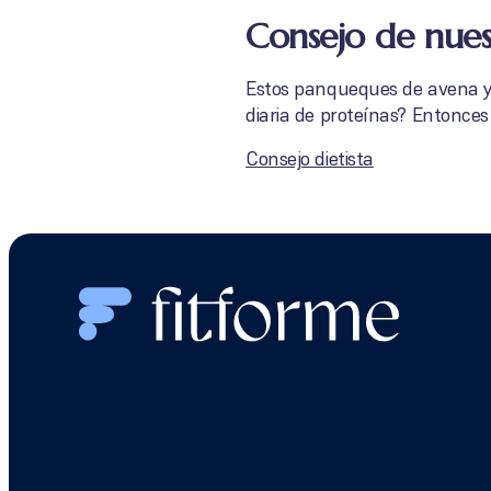
Consejo de nues
Estos panqueques de avena y
diaria de proteínas? Entonc
Consejo dietista