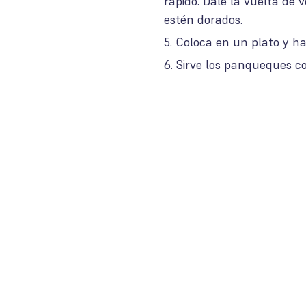
rápido. Dale la vuelta de
estén dorados.
Coloca en un plato y h
Sirve los panqueques co