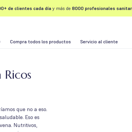
0+ de clientes cada día
y más de
8000 profesionales sanitar
)
Compra todos los productos
Servicio al cliente
 Ricos
íamos que no a eso.
saludable. Eso es
ena. Nutritivos,