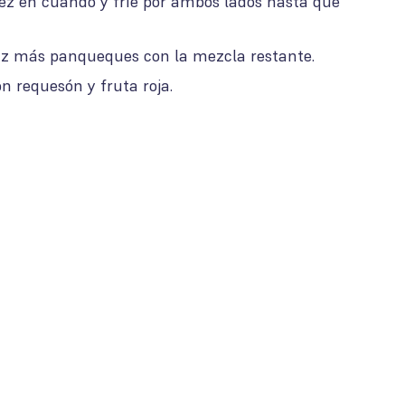
 vez en cuando y fríe por ambos lados hasta que
az más panqueques con la mezcla restante.
n requesón y fruta roja.