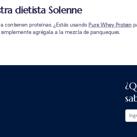
tra dietista Solenne
a contienen proteínas. ¿Estás usando
Pure Whey Protein
pa
es simplemente agrégala a la mezcla de panqueques.
¿Q
sa