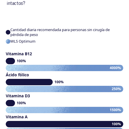
intactos?
Cantidad diaria recomendada para personas sin cirugía de
pérdida de peso
WLS Optimum
Vitamina B12
100%
4000%
Ácido fólico
100%
250%
Vitamina D3
100%
1500%
Vitamina A
100%