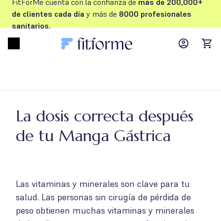
FitForMe cuenta con la confianza de
más de 200,000+
de clientes cada día
y más de
8000 profesionales
sanitarios.
MyFFM ac
Open menu
items
La dosis correcta después
de tu Manga Gástrica
Las vitaminas y minerales son clave para tu
salud. Las personas sin cirugía de pérdida de
peso obtienen muchas vitaminas y minerales