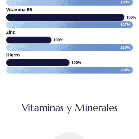
100%
Vitamina B6
100%
107%
Zinc
100%
280%
Hierro
100%
200%
Vitaminas y Minerales