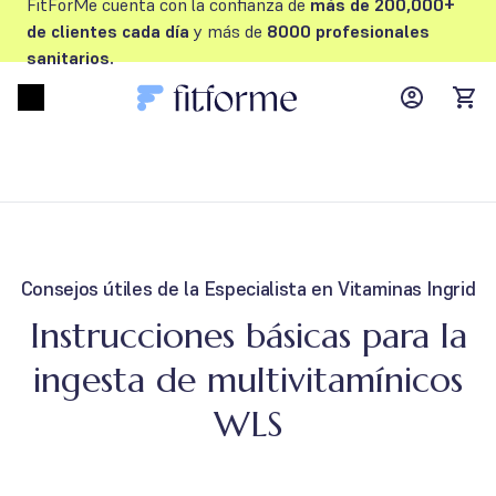
FitForMe cuenta con la confianza de
más de 200,000+
de clientes cada día
y más de
8000 profesionales
sanitarios.
MyFFM ac
Open menu
items
Consejos útiles de la Especialista en Vitaminas Ingrid
Instrucciones básicas para la
ingesta de multivitamínicos
WLS