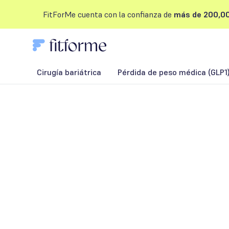
FitForMe cuenta con la confianza de
más de 200,00
Cirugía bariátrica
Pérdida de peso médica (GLP1