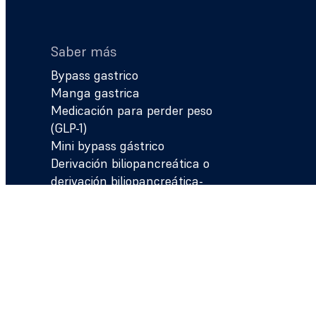
Saber más
Bypass gastrico
Manga gastrica
Medicación para perder peso
(GLP-1)
Mini bypass gástrico
Derivación biliopancreática o
derivación biliopancreática-
duodenal
Antes de la Cirugía Bariátrica
FitForMe
Acerca de FitForMe
Información para profesionales