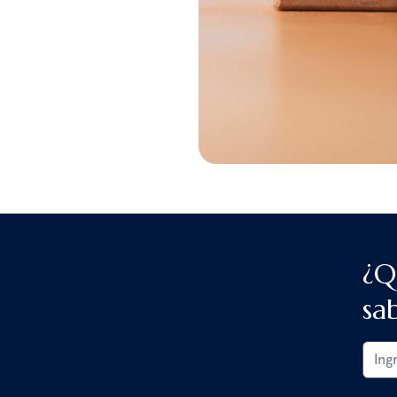
¿Q
sa