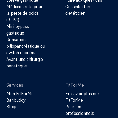
Sleeve gastrique
Foire aux questions
Médicaments pour
Conseils d’un
la perte de poids
diététicien
(GLP-1)
Mini bypass
gastrique
Dérivation
biliopancréatique ou
switch duodénal
Avant une chirurgie
bariatrique
Services
FitForMe
Mon FitForMe
En savoir plus sur
Baribuddy
FitForMe
Blogs
Pour les
professionnels