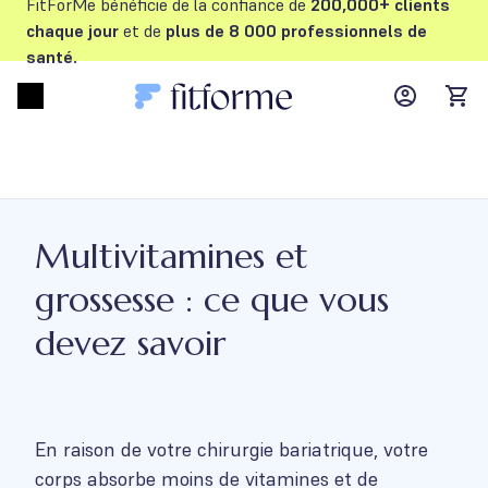
FitForMe bénéficie de la confiance de
200,000+ clients
chaque jour
et de
plus de 8 000 professionnels de
santé.
MyFFM ac
Open menu
items
Multivitamines et
grossesse : ce que vous
devez savoir
En raison de votre chirurgie bariatrique, votre
corps absorbe moins de vitamines et de