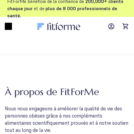
FitForMe bénéficie de la confiance de
200,000+ clients
chaque jour
et de
plus de 8 000 professionnels de
santé.
MyFFM ac
Open menu
items
À propos de FitForMe
Nous nous engageons à améliorer la qualité de vie des
personnes obèses grâce à nos compléments
alimentaires scientifiquement prouvés et à notre soutien
tout au long de la vie.