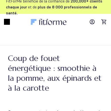
FitForMe bénéficie de la confiance de
200,000+ clients
chaque jour
et de
plus de 8 000 professionnels de
santé.
MyFFM ac
Open menu
items
Coup de fouet
énergétique : smoothie à
la pomme, aux épinards et
à la carotte