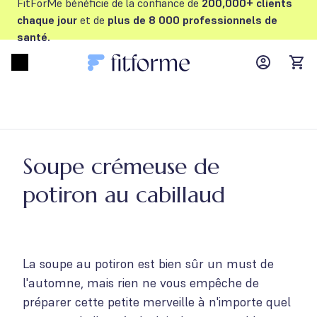
FitForMe bénéficie de la confiance de
200,000+ clients
chaque jour
et de
plus de 8 000 professionnels de
santé.
MyFFM ac
Open menu
items
Soupe crémeuse de
potiron au cabillaud
La soupe au potiron est bien sûr un must de
l'automne, mais rien ne vous empêche de
préparer cette petite merveille à n'importe quel