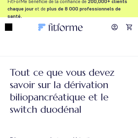
FitForMe bénéficie de la confiance de
200,000+ clients
chaque jour
et de
plus de 8 000 professionnels de
santé.
MyFFM ac
Open menu
items
Tout ce que vous devez
savoir sur la dérivation
biliopancréatique et le
switch duodénal