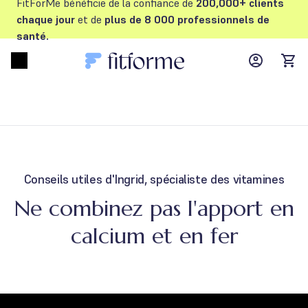
FitForMe bénéficie de la confiance de
200,000+ clients
chaque jour
et de
plus de 8 000 professionnels de
santé.
MyFFM ac
Open menu
items
Conseils utiles d'Ingrid, spécialiste des vitamines
Ne combinez pas l'apport en
calcium et en fer