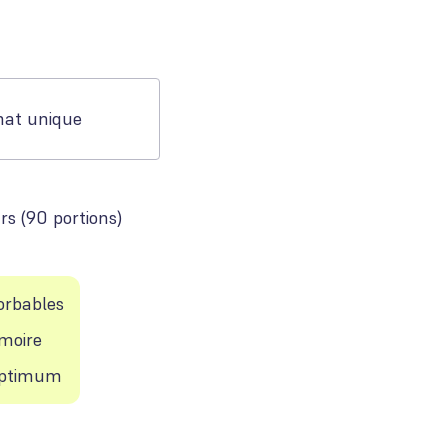
hat unique
rs
(
90 portions
)
orbables
émoire
 Optimum