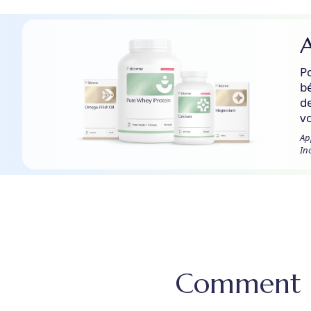
A
P
b
d
v
Ap
In
Comment ut