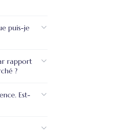
ue puis-je
ar rapport
ché ?
ence. Est-