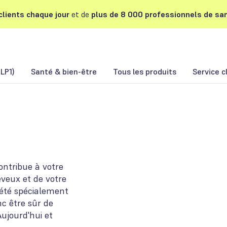
lients chaque jour
et de
plus de 8 000 professionnels de san
LP1)
Santé & bien-être
Tous les produits
Service c
ontribue à votre
eveux et de votre
été spécialement
c être sûr de
ujourd'hui et