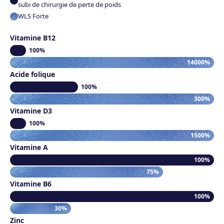
subi de chirurgie de perte de poids
WLS Forte
Vitamine B12
100%
14000%
Acide folique
100%
300%
Vitamine D3
100%
1500%
Vitamine A
100%
75%
Vitamine B6
100%
30%
Zinc