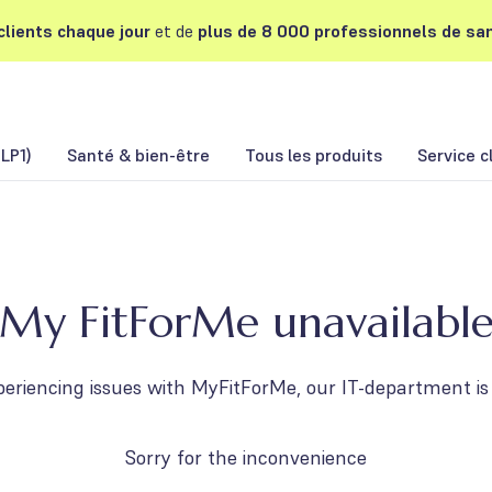
lients chaque jour
et de
plus de 8 000 professionnels de san
LP1)
Santé & bien-être
Tous les produits
Service c
My FitForMe unavailabl
periencing issues with MyFitForMe, our IT-department is 
Sorry for the inconvenience