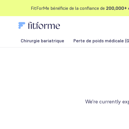
FitForMe bénéficie de la confiance de
200,000+ c
Chirurgie bariatrique
Perte de poids médicale (G
We're currently ex