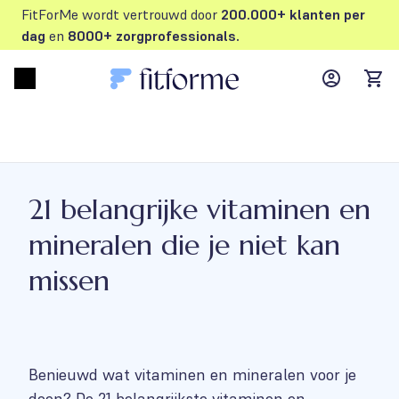
FitForMe wordt vertrouwd door
200.000+ klanten per
dag
en
8000+ zorgprofessionals.
MyFFM ac
Open menu
items
21 belangrijke vitaminen en
mineralen die je niet kan
missen
Benieuwd wat vitaminen en mineralen voor je
doen? De 21 belangrijkste vitaminen en