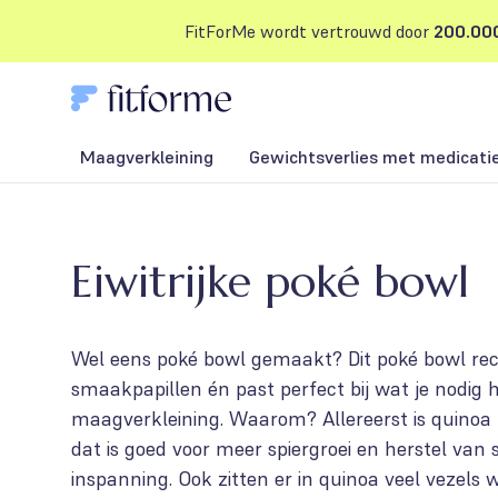
FitForMe wordt vertrouwd door
200.000
Maagverkleining
Gewichtsverlies met medicati
Eiwitrijke poké bowl
Wel eens poké bowl gemaakt? Dit poké bowl rece
smaakpapillen én past perfect bij wat je nodig h
maagverkleining. Waarom? Allereerst is quinoa 
dat is goed voor meer spiergroei en herstel van 
inspanning. Ook zitten er in quinoa veel vezels 