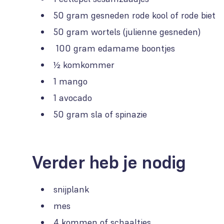
50 gram gesneden rode kool of rode biet
50 gram wortels (julienne gesneden)
100 gram edamame boontjes
½ komkommer
1 mango
1 avocado
50 gram sla of spinazie
Verder heb je nodig
snijplank
mes
4 kommen of schaaltjes