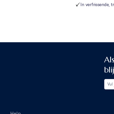
In verfrissende, 
Al
bli
Help