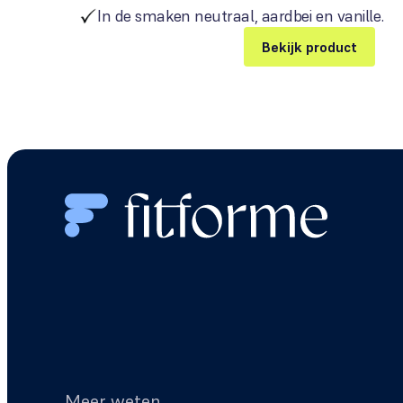
In de smaken neutraal, aardbei en vanille.
Bekijk product
Meer weten