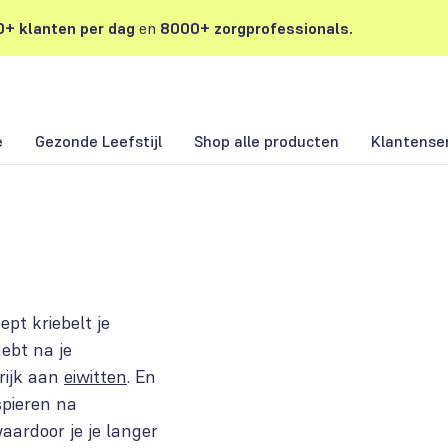
+ klanten per dag
en
8000+ zorgprofessionals.
e
Gezonde Leefstijl
Shop alle producten
Klantense
pt kriebelt je
ebt na je
rijk aan
eiwitten
. En
spieren na
waardoor je je langer