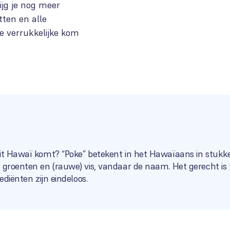
ijg je nog meer
tten en alle
e verrukkelijke kom
it Hawaï komt? “Poke” betekent in het Hawaïaans in stukken
n groenten en (rauwe) vis, vandaar de naam. Het gerecht i
ediënten zijn eindeloos.