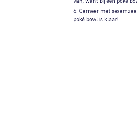
van, want bij een poké bo
Garneer met sesamzaadje
poké bowl is klaar!