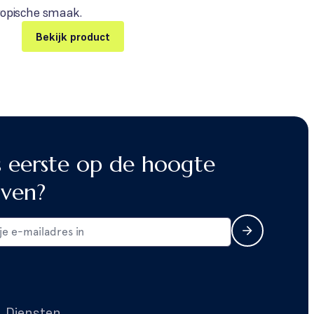
tropische smaak.
Bekijk product
s eerste op de hoogte
jven?
Diensten