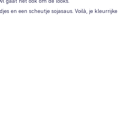
wl gaat het ook om de looks.
s en een scheutje sojasaus. Voilà, je kleurrijke