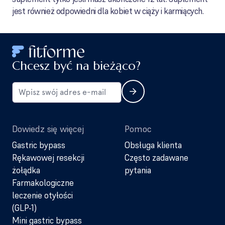
jest również odpowiedni dla kobiet w ciąży i karmiących.
Chcesz być na bieżąco?
Dowiedz się więcej
Pomoc
Gastric bypass
Obsługa klienta
Rękawowej resekcji
Często zadawane
żołądka
pytania
Farmakologiczne
leczenie otyłości
(GLP-1)
Mini gastric bypass