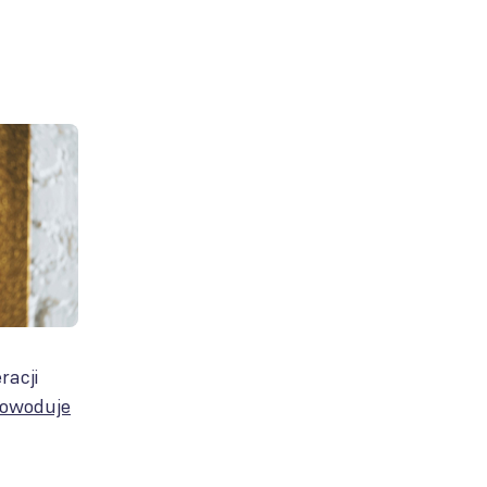
racji
 powoduje