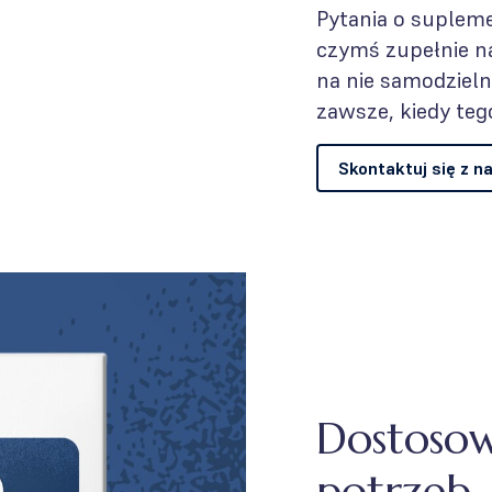
Pytania o supleme
czymś zupełnie n
na nie samodzielni
zawsze, kiedy teg
Skontaktuj się z n
Dostoso
potrzeb