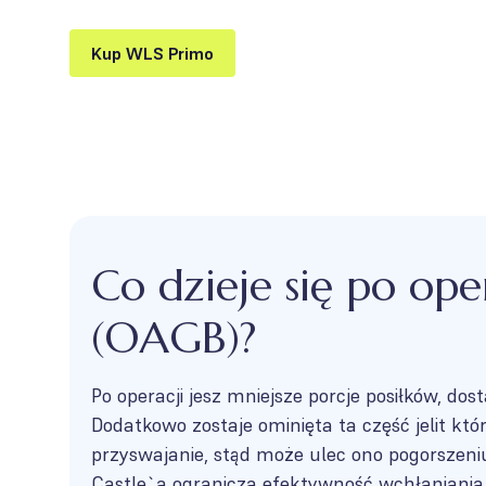
Kup WLS Primo
Co dzieje się po ope
(OAGB)?
Po operacji jesz mniejsze porcje posiłków, do
Dodatkowo zostaje ominięta ta część jelit kt
przyswajanie, stąd może ulec ono pogorszeni
Castle`a ogranicza efektywność wchłaniania