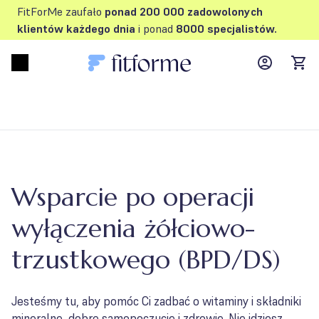
FitForMe zaufało
ponad 200 000 zadowolonych
klientów każdego dnia
i ponad
8000 specjalistów.
MyFFM ac
Open menu
items
Wsparcie po operacji
wyłączenia żółciowo-
trzustkowego (BPD/DS)
Jesteśmy tu, aby pomóc Ci zadbać o witaminy i składniki
mineralne, dobre samopoczucie i zdrowie. Nie idziesz