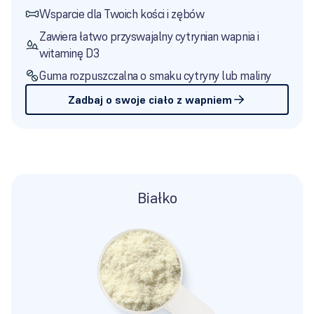
Wsparcie dla Twoich kości i zębów
Zawiera łatwo przyswajalny cytrynian wapnia i
witaminę D3
Guma rozpuszczalna o smaku cytryny lub maliny
Zadbaj o swoje ciało z wapniem
Białko