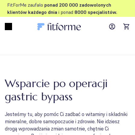
FitForMe zaufało
ponad 200 000 zadowolonych
klientów każdego dnia
i ponad
8000 specjalistów.
MyFFM ac
Open menu
items
Wsparcie po operacji
gastric bypass
Jesteśmy tu, aby pomóc Ci zadbać o witaminy i składniki
mineralne, dobre samopoczucie i zdrowie. Nie idziesz
drogą wprowadzania zmian samotnie, chętnie Ci